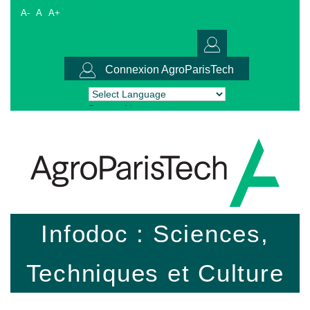
A-
A
A+
Connexion AgroParisTech
Powered by
Translate
Infodoc : Sciences,
Techniques et Culture