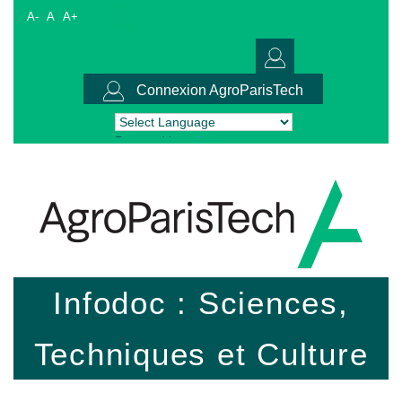
A-
A
A+
Connexion AgroParisTech
Powered by
Translate
Infodoc : Sciences,
Techniques et Culture