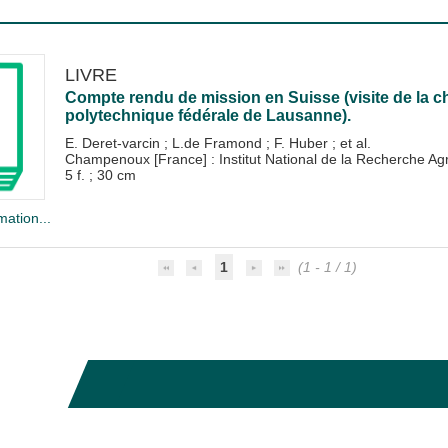
LIVRE
Compte rendu de mission en Suisse (visite de la ch
polytechnique fédérale de Lausanne).
E. Deret-varcin
;
L.de Framond
;
F. Huber
; et al.
Champenoux [France] : Institut National de la Recherche 
5 f. ; 30 cm
mation...
1
(1 - 1 / 1)