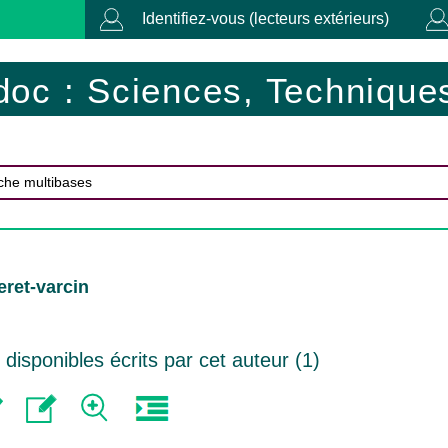
Identifiez-vous (lecteurs extérieurs)
doc : Sciences, Techniques
eret-varcin
isponibles écrits par cet auteur (
1
)