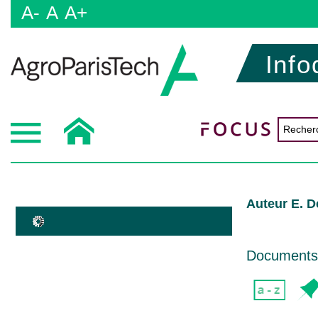
A-
A
A+
Info
Auteur E. D
Documents d