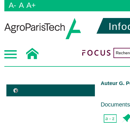
A-
A
A+
Info
Auteur G. P
Documents d