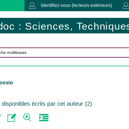
Identifiez-vous (lecteurs extérieurs)
doc : Sciences, Techniques
ossio
isponibles écrits par cet auteur (
2
)