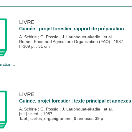
LIVRE
Guinée : projet forestier, rapport de préparation.
A. Schirle
;
G. Possio
;
J. Laubhouet-akadie
; et al.
Rome : Food and Agriculture Organization (FAO)
;
1987
II-309 p. ; 31 cm
mation...
LIVRE
Guinée, projet forestier : texte principal et annexes
A. Schirle
;
G. Possio
;
J. Laubhouet-akadie
; et al.
[s.l.] : s.ed.
;
1987
Tabl., cartes, organigramme, 9 annexes-39 p.