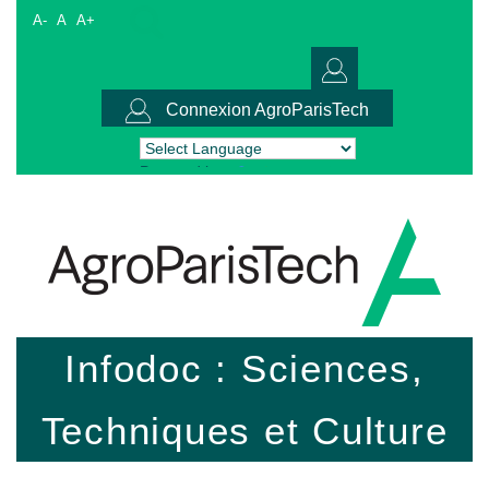
A-
A
A+
Connexion AgroParisTech
Powered by
Translate
Infodoc : Sciences,
Techniques et Culture