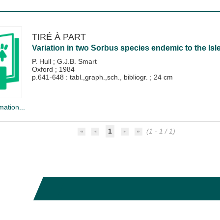
TIRÉ À PART
Variation in two Sorbus species endemic to the Isle
P. Hull
;
G.J.B. Smart
Oxford
;
1984
p.641-648 : tabl.,graph.,sch., bibliogr. ; 24 cm
mation...
1
(1 - 1 / 1)