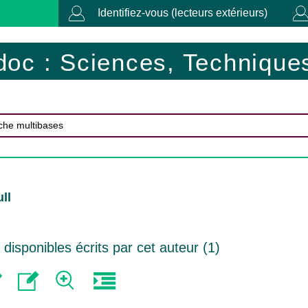
Identifiez-vous (lecteurs extérieurs)
doc : Sciences, Techniques
ll
isponibles écrits par cet auteur (
1
)