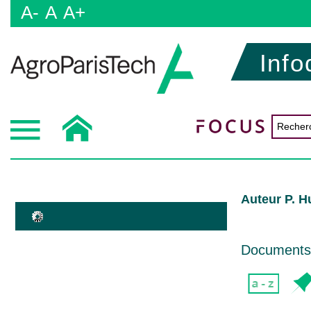
A-
A
A+
Info
Auteur P. Hu
Documents d