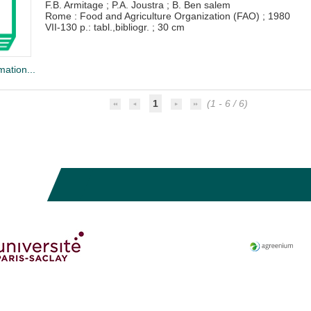
F.B. Armitage
;
P.A. Joustra
;
B. Ben salem
Rome : Food and Agriculture Organization (FAO)
;
1980
VII-130 p.: tabl.,bibliogr. ; 30 cm
mation...
1
(1 - 6 / 6)