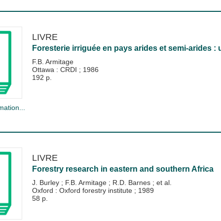
LIVRE
Foresterie irriguée en pays arides et semi-arides :
F.B. Armitage
Ottawa : CRDI
;
1986
192 p.
mation...
LIVRE
Forestry research in eastern and southern Africa
J. Burley
;
F.B. Armitage
;
R.D. Barnes
; et al.
Oxford : Oxford forestry institute
;
1989
58 p.