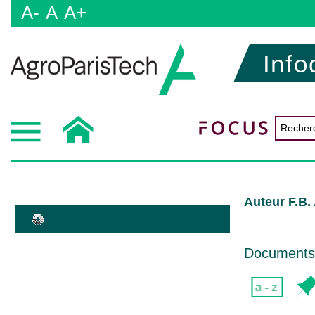
A-
A
A+
Info
Auteur F.B.
Documents d