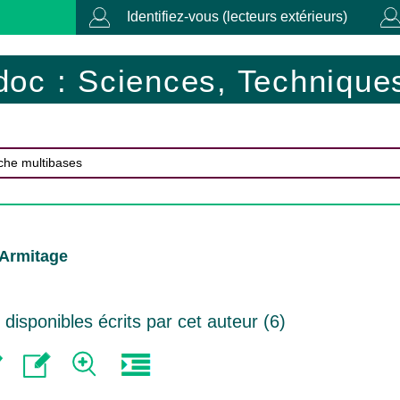
Identifiez-vous (lecteurs extérieurs)
doc : Sciences, Techniques
 Armitage
isponibles écrits par cet auteur (
6
)