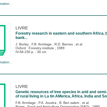
mation...
LIVRE
Forestry research in eastern and southern Africa, 
bank...
J. Burley
;
F.B. Armitage
;
R.D. Barnes
; et al.
Oxford : Forestry institute
;
1989
IV-58-230 p. ; 30 cm
mation...
LIVRE
Genetic resources of tree species in arid and semi
of rural living in La tin AMerica, Africa, India and 
F.B. Armitage
;
P.A. Joustra
;
B. Ben salem
; et al.
Rome : Food and Agriculture Organization (FAO)
;
1980