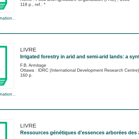
118 p., ref.: *
mation...
LIVRE
Irrigated forestry in arid and semi-arid lands: a syn
F.B. Armitage
Ottawa : IDRC (International Development Research Centre
160 p.
mation...
LIVRE
Ressources génétiques d'essences arborées des zo