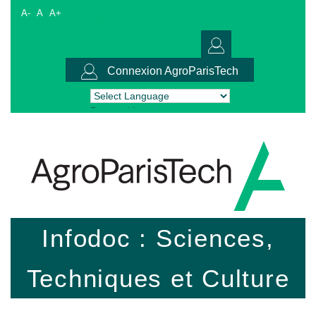
A-
A
A+
Connexion AgroParisTech
Powered by
Translate
Infodoc : Sciences,
Techniques et Culture