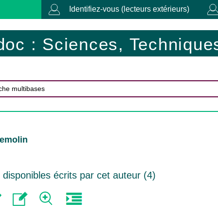
Identifiez-vous (lecteurs extérieurs)
doc : Sciences, Techniques
Demolin
isponibles écrits par cet auteur (
4
)