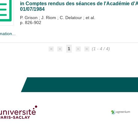
in
Comptes rendus des séances de l'Académie d'A
01/07/1984
P. Grison
;
J. Riom
;
C. Delatour
; et al.
p. 826-902
mation...
1
(1 - 4 / 4)