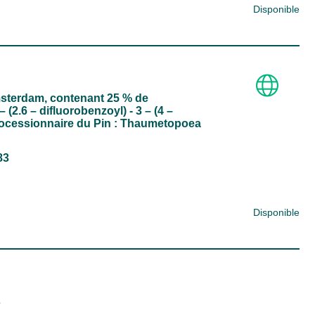
Disponible
msterdam, contenant 25 % de
(2.6 – difluorobenzoyl) - 3 – (4 –
 Processionnaire du Pin : Thaumetopoea
83
Disponible
s