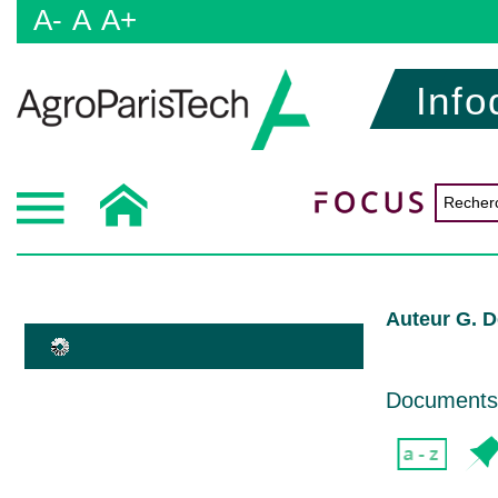
A-
A
A+
Info
Auteur G. 
Documents d