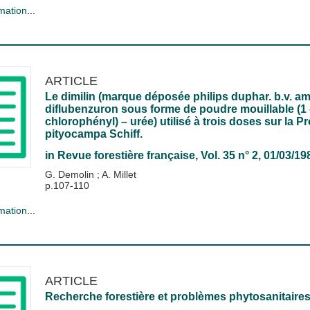
mation...
ARTICLE
Le dimilin (marque déposée philips duphar. b.v. a
diflubenzuron sous forme de poudre mouillable (1 – 
chlorophényl) – urée) utilisé à trois doses sur la
pityocampa Schiff.
in
Revue forestière française
, Vol. 35 n° 2, 01/03/19
G. Demolin
;
A. Millet
p.107-110
mation...
ARTICLE
Recherche forestière et problèmes phytosanitaire