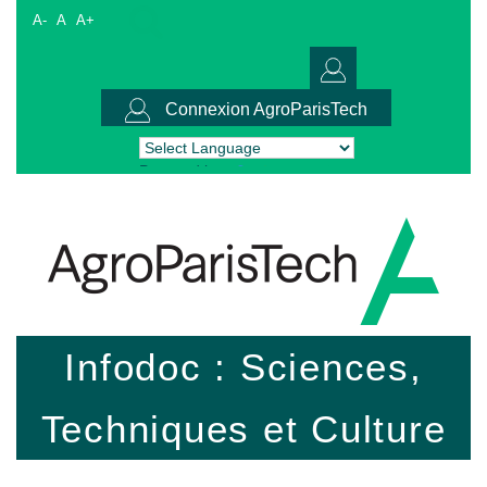
A-
A
A+
Connexion AgroParisTech
Powered by
Translate
Infodoc : Sciences,
Techniques et Culture