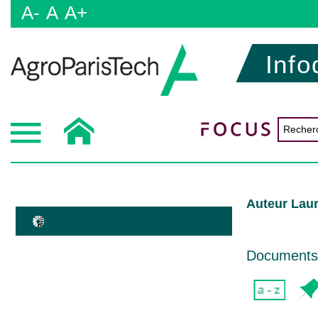
A-
A
A+
Info
Auteur Laur
Documents d