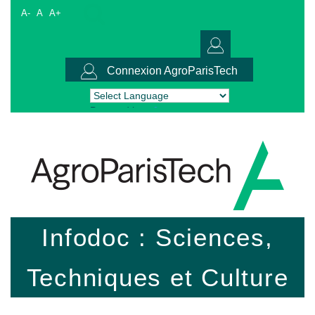
A-
A
A+
Connexion AgroParisTech
Powered by
Translate
Infodoc : Sciences,
Techniques et Culture