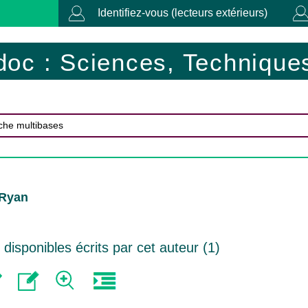
Identifiez-vous (lecteurs extérieurs)
doc : Sciences, Techniques
 Ryan
isponibles écrits par cet auteur (
1
)