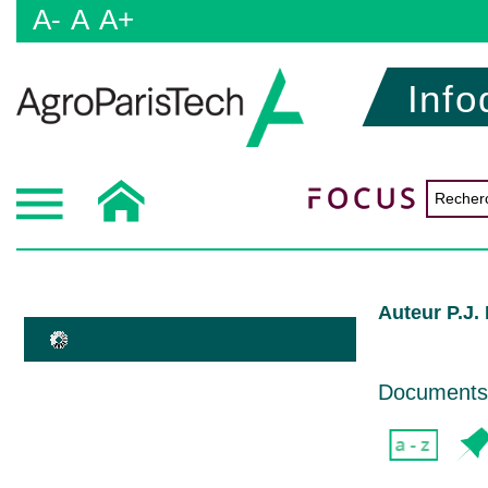
A-
A
A+
Info
Auteur P.J.
Documents d