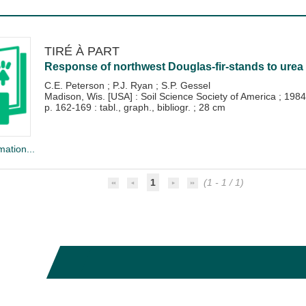
TIRÉ À PART
Response of northwest Douglas-fir-stands to urea : 
C.E. Peterson
;
P.J. Ryan
;
S.P. Gessel
Madison, Wis. [USA] : Soil Science Society of America
;
1984
p. 162-169 : tabl., graph., bibliogr. ; 28 cm
mation...
1
(1 - 1 / 1)