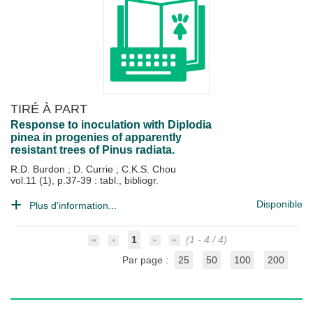
TIRÉ À PART
Response to inoculation with Diplodia
pinea in progenies of apparently
resistant trees of Pinus radiata.
R.D. Burdon
;
D. Currie
;
C.K.S. Chou
vol.11 (1), p.37-39 : tabl., bibliogr.
Disponible
Plus d'information...
1
(1 - 4 / 4)
Par page :
25
50
100
200