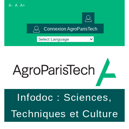
A-
A
A+
Connexion AgroParisTech
Powered by
Translate
Infodoc : Sciences,
Techniques et Culture