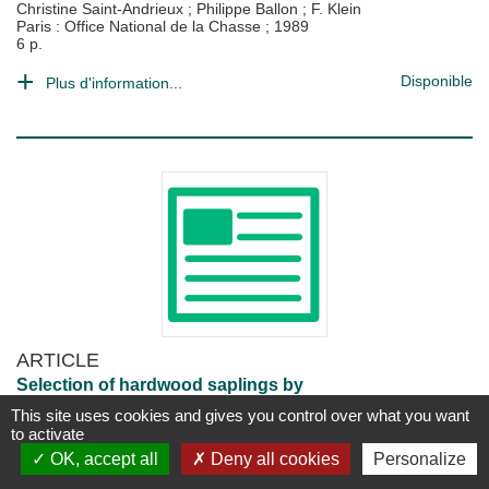
Christine Saint-Andrieux
;
Philippe Ballon
;
F. Klein
Paris : Office National de la Chasse
;
1989
6 p.
Disponible
Plus d'information...
ARTICLE
Selection of hardwood saplings by
european roe deer : effects of variation
This site uses cookies and gives you control over what you want
in the availability of palatable species
to activate
and of understory vegetation.
OK, accept all
Deny all cookies
Personalize
in
Revue d'écologie
, Vol. 53 n° 3,