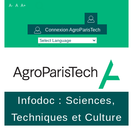
A-
A
A+
Connexion AgroParisTech
Powered by
Translate
Infodoc : Sciences,
Techniques et Culture