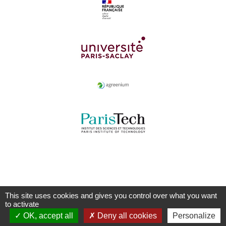
This site uses cookies and gives you control over what you want
to activate
OK, accept all
Deny all cookies
Personalize