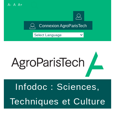
A-
A
A+
Connexion AgroParisTech
Powered by
Translate
Infodoc : Sciences,
Techniques et Culture