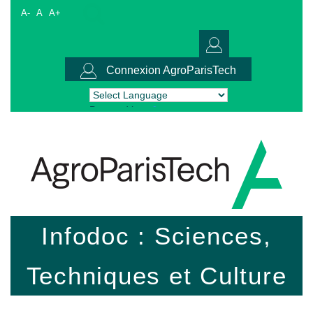
A-
A
A+
Connexion AgroParisTech
Powered by
Translate
Infodoc : Sciences,
Techniques et Culture