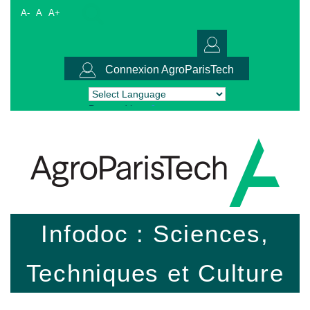
A-
A
A+
Connexion AgroParisTech
Powered by
Translate
Infodoc : Sciences,
Techniques et Culture