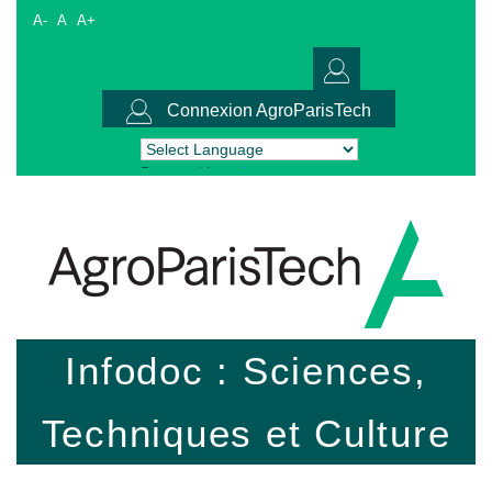
A-
A
A+
Connexion AgroParisTech
Powered by
Translate
Infodoc : Sciences,
Techniques et Culture