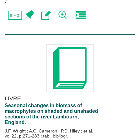
)
LIVRE
Seasonal changes in biomass of
macrophytes on shaded and unshaded
sections of the river Lambourn,
England.
J.F. Wright
;
A.C. Cameron
;
P.D. Hiley
; et al.
vol.22, p.271-283 : tabl, bibliogr.