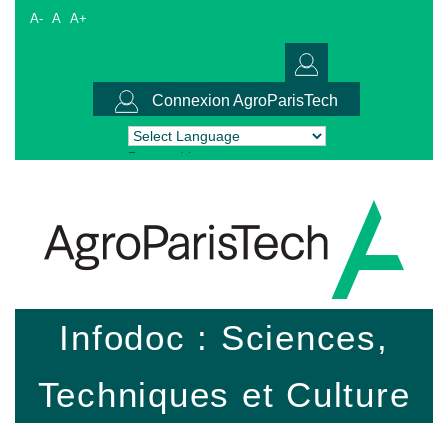
A-
A
A+
Connexion AgroParisTech
Powered by
Translate
Infodoc : Sciences,
Techniques et Culture