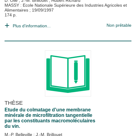
D. Ollé
;
J.-M. Brillouet
;
Hubert Richard
MASSY : Ecole Nationale Supérieure des Industries Agricoles et
Alimentaires
;
19/09/1997
174 p.
Non prêtable
Plus d'information...
THÈSE
Etude du colmatage d'une membrane
minérale de microfiltration tangentielle
par les constituants macromoléculaires
du vin.
M.-P. Belleville
;
J.-M. Brillouet