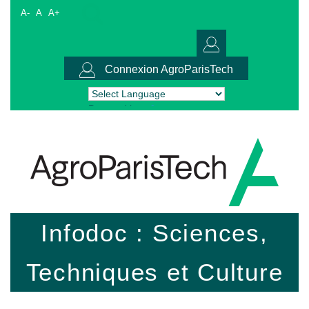
A-
A
A+
Connexion AgroParisTech
Powered by
Translate
Infodoc : Sciences,
Techniques et Culture