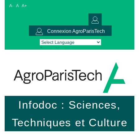
A-
A
A+
Connexion AgroParisTech
Powered by
Translate
Infodoc : Sciences,
Techniques et Culture