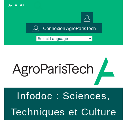
A-
A
A+
Connexion AgroParisTech
Powered by
Translate
Infodoc : Sciences,
Techniques et Culture