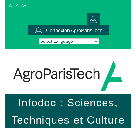
A-
A
A+
Connexion AgroParisTech
Powered by
Translate
Infodoc : Sciences,
Techniques et Culture