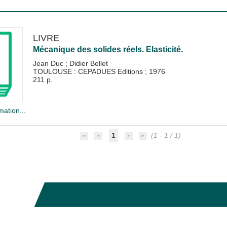
LIVRE
Mécanique des solides réels. Elasticité.
Jean Duc
;
Didier Bellet
TOULOUSE : CEPADUES Editions
;
1976
211 p.
mation...
1
(1 - 1 / 1)