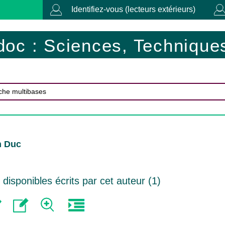
Identifiez-vous (lecteurs extérieurs)
doc : Sciences, Techniques
n Duc
isponibles écrits par cet auteur (
1
)