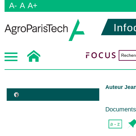
A-
A
A+
Info
Auteur Jea
Documents d