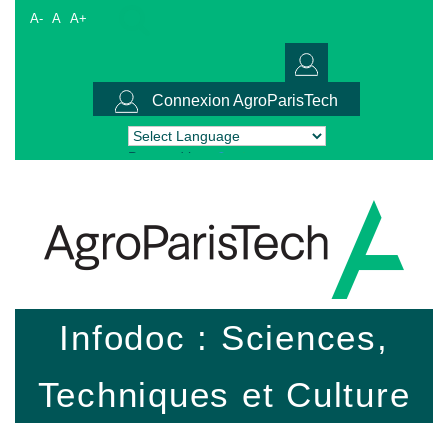
A-
A
A+
Connexion AgroParisTech
Powered by
Translate
Infodoc : Sciences,
Techniques et Culture