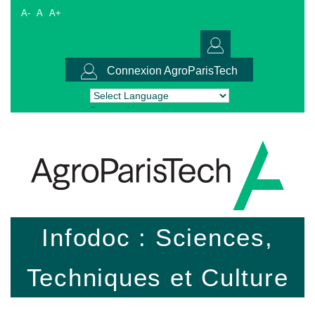
A-
A
A+
Connexion AgroParisTech
Powered by
Translate
Infodoc : Sciences,
Techniques et Culture