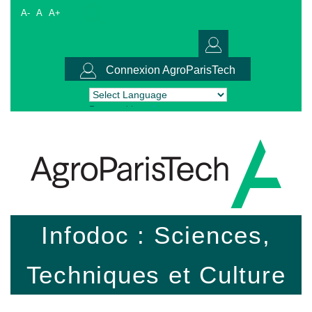
A-
A
A+
Connexion AgroParisTech
Powered by
Translate
Infodoc : Sciences,
Techniques et Culture