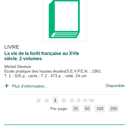
LIVRE
La vie de la forêt française au XVIe
siècle. 2 volumes.
Michel Devèze
Ecole pratique des hautes études|S.E.V.P.E.N.
;
1961
T. 1 : 325 p., carte ; T 2 : 473 p. ; relié, 24 cm
Disponible
Plus d'information...
1
(1 - 6 / 6)
Par page :
25
50
100
200