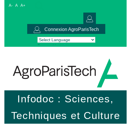
A-
A
A+
Connexion AgroParisTech
Powered by
Translate
Infodoc : Sciences,
Techniques et Culture