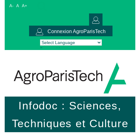
A-
A
A+
Connexion AgroParisTech
Powered by
Translate
Infodoc : Sciences,
Techniques et Culture