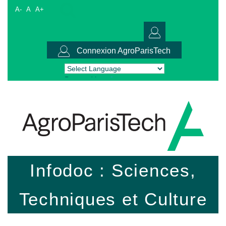
A-
A
A+
Connexion AgroParisTech
Powered by
Translate
Infodoc : Sciences,
Techniques et Culture