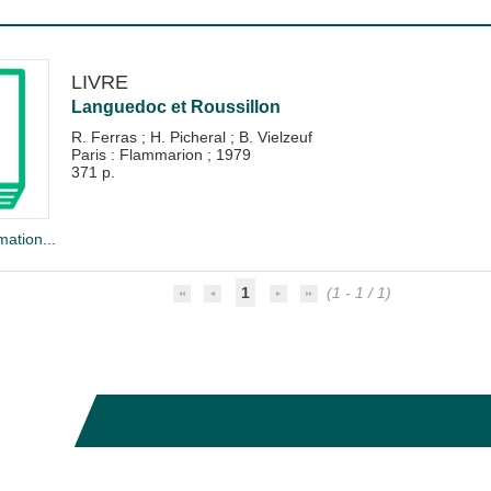
LIVRE
Languedoc et Roussillon
R. Ferras
;
H. Picheral
;
B. Vielzeuf
Paris : Flammarion
;
1979
371 p.
mation...
1
(1 - 1 / 1)