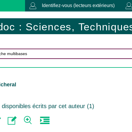
Identifiez-vous (lecteurs extérieurs)
doc : Sciences, Techniques
icheral
isponibles écrits par cet auteur (
1
)