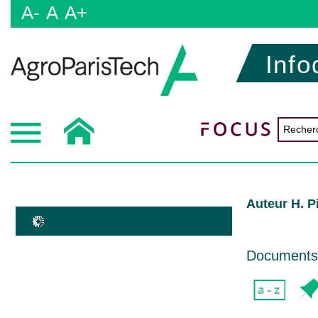
A-
A
A+
Info
Auteur H. P
Documents d