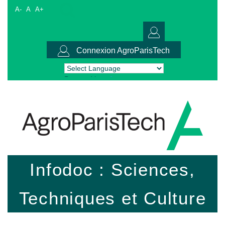
A-
A
A+
Connexion AgroParisTech
Powered by
Translate
Infodoc : Sciences,
Techniques et Culture