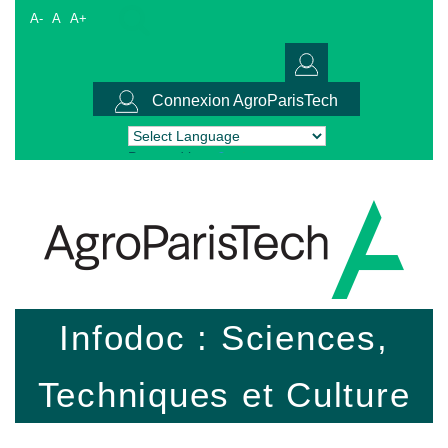
A-
A
A+
Connexion AgroParisTech
Powered by
Translate
Infodoc : Sciences,
Techniques et Culture