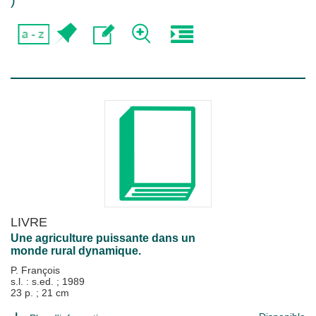
)
LIVRE
Une agriculture puissante dans un
monde rural dynamique.
P. François
s.l. : s.ed.
;
1989
23 p. ; 21 cm