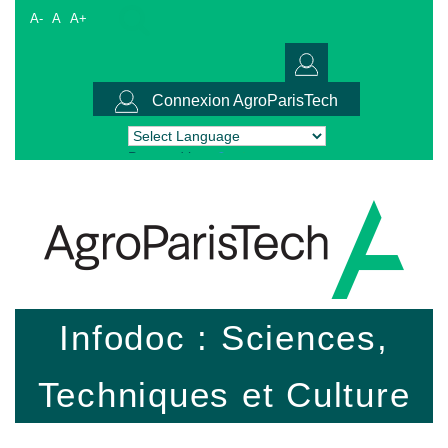
A-
A
A+
Connexion AgroParisTech
Powered by
Translate
Infodoc : Sciences,
Techniques et Culture