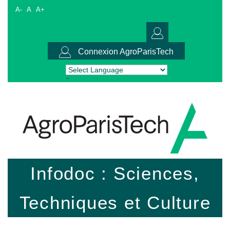
A-
A
A+
Connexion AgroParisTech
Powered by
Translate
Infodoc : Sciences,
Techniques et Culture