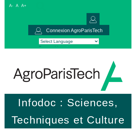
A-
A
A+
Connexion AgroParisTech
Powered by
Translate
Infodoc : Sciences,
Techniques et Culture