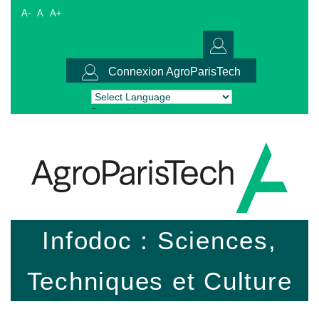
A-
A
A+
Connexion AgroParisTech
Powered by
Translate
Infodoc : Sciences,
Techniques et Culture