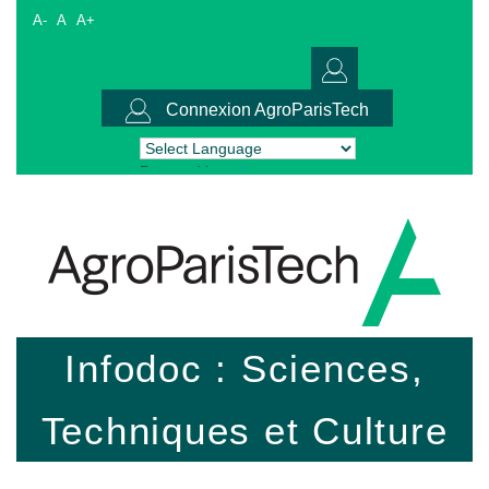
A-
A
A+
Connexion AgroParisTech
Powered by
Translate
Infodoc : Sciences,
Techniques et Culture