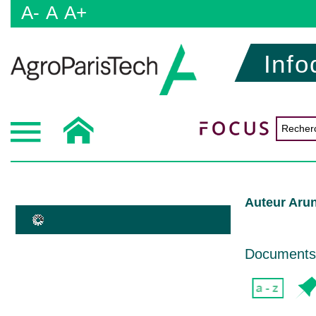
A-
A
A+
Info
Auteur Aru
Documents d