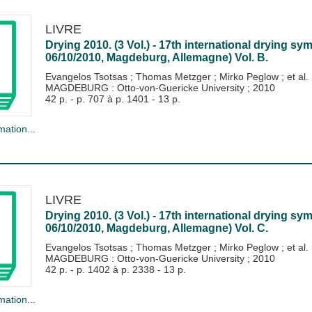
LIVRE
Drying 2010. (3 Vol.) - 17th international drying s
06/10/2010, Magdeburg, Allemagne) Vol. B.
Evangelos Tsotsas
;
Thomas Metzger
;
Mirko Peglow
; et al.
MAGDEBURG : Otto-von-Guericke University
;
2010
42 p. - p. 707 à p. 1401 - 13 p.
mation...
LIVRE
Drying 2010. (3 Vol.) - 17th international drying s
06/10/2010, Magdeburg, Allemagne) Vol. C.
Evangelos Tsotsas
;
Thomas Metzger
;
Mirko Peglow
; et al.
MAGDEBURG : Otto-von-Guericke University
;
2010
42 p. - p. 1402 à p. 2338 - 13 p.
mation...