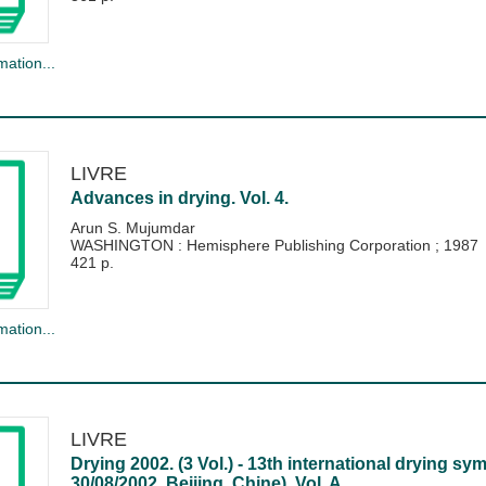
mation...
LIVRE
Advances in drying. Vol. 4.
Arun S. Mujumdar
WASHINGTON : Hemisphere Publishing Corporation
;
1987
421 p.
mation...
LIVRE
Drying 2002. (3 Vol.) - 13th international drying s
30/08/2002, Beijing, Chine). Vol. A.