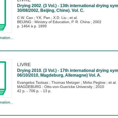
Drying 2002. (3 Vol.) - 13th international drying s
30/08/2002, Beijing, Chine). Vol. C.
C.W. Cao
;
Y.K. Pan
;
X.D. Liu
; et al.
BEIJING : Ministry of Education, P. R. China
;
2002
p. 1464 à p. 1899
mation...
LIVRE
Drying 2010. (3 Vol.) - 17th international drying s
06/10/2010, Magdeburg, Allemagne) Vol. A.
Evangelos Tsotsas
;
Thomas Metzger
;
Mirko Peglow
; et al.
MAGDEBURG : Otto-von-Guericke University
;
2010
42 p. - 706 p. - 13 p.
mation...