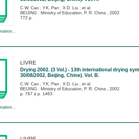
C.W. Cao
;
Y.K. Pan
;
X.D. Liu
; et al.
BEIJING : Ministry of Education, P. R. China
;
2002
772 p.
mation...
LIVRE
Drying 2002. (3 Vol.) - 13th international drying s
30/08/2002, Beijing, Chine). Vol. B.
C.W. Cao
;
Y.K. Pan
;
X.D. Liu
; et al.
BEIJING : Ministry of Education, P. R. China
;
2002
p. 767 à p. 1463
mation...
LIVRE