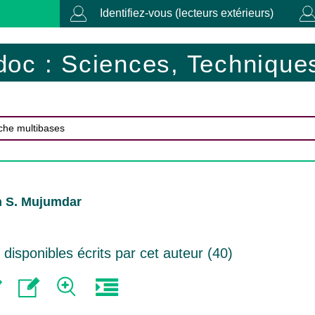
Identifiez-vous (lecteurs extérieurs)
doc : Sciences, Techniques
n S. Mujumdar
isponibles écrits par cet auteur (
40
)