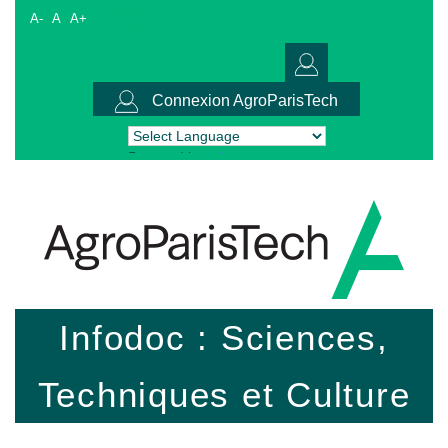
A-
A
A+
Connexion AgroParisTech
Powered by
Translate
Infodoc : Sciences,
Techniques et Culture