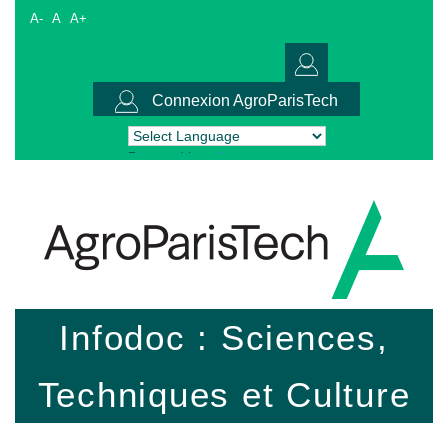
A-
A
A+
Connexion AgroParisTech
Powered by
Translate
Infodoc : Sciences,
Techniques et Culture