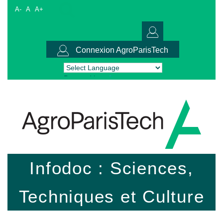
A-
A
A+
Connexion AgroParisTech
Powered by
Translate
Infodoc : Sciences,
Techniques et Culture