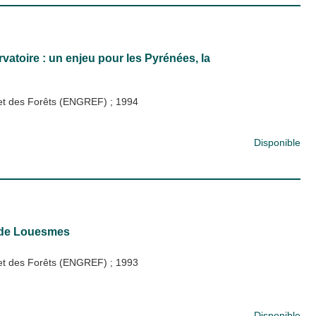
vatoire : un enjeu pour les Pyrénées, la
x et des Forêts (ENGREF)
;
1994
Disponible
 de Louesmes
x et des Forêts (ENGREF)
;
1993
Disponible