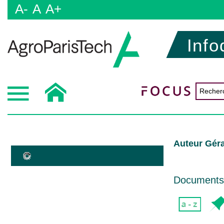
A-
A
A+
Info
Auteur Géra
Documents d