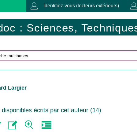
Identifiez-vous (lecteurs extérieurs)
doc : Sciences, Techniques
rd Largier
isponibles écrits par cet auteur (
14
)