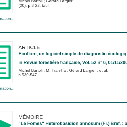
Michel Bartoli
;
Gérard Largier
(20), p.3-22, tabl.
mation...
ARTICLE
Ecoflore, un logiciel simple de diagnostic écologi
in
Revue forestière française
, Vol. 52 n° 6, 01/11/20
Michel Bartoli
;
M. Tran-ha
;
Gérard Largier
; et al.
p.530-547
mation...
MÉMOIRE
"Le Fomes" Heterobasidion annosum (Fr.) Bref. : bi