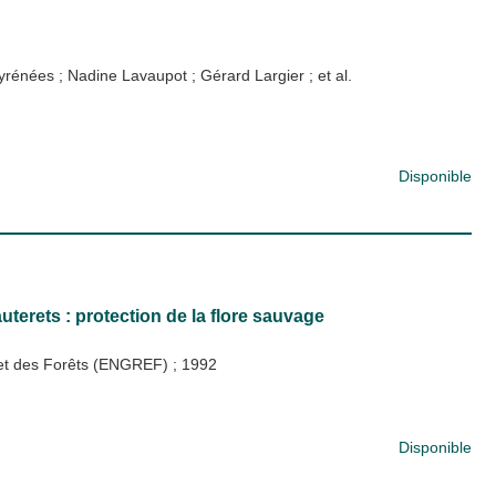
Pyrénées
;
Nadine Lavaupot
;
Gérard Largier
; et al.
Disponible
terets : protection de la flore sauvage
x et des Forêts (ENGREF)
;
1992
Disponible