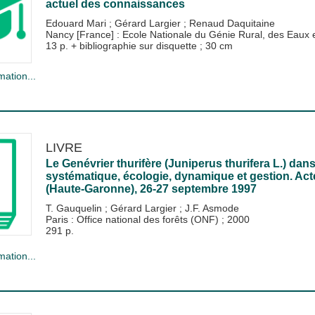
actuel des connaissances
Edouard Mari
;
Gérard Largier
;
Renaud Daquitaine
Nancy [France] : Ecole Nationale du Génie Rural, des Eau
13 p. + bibliographie sur disquette ; 30 cm
mation...
LIVRE
Le Genévrier thurifère (Juniperus thurifera L.) dans
systématique, écologie, dynamique et gestion. Act
(Haute-Garonne), 26-27 septembre 1997
T. Gauquelin
;
Gérard Largier
;
J.F. Asmode
Paris : Office national des forêts (ONF)
;
2000
291 p.
mation...