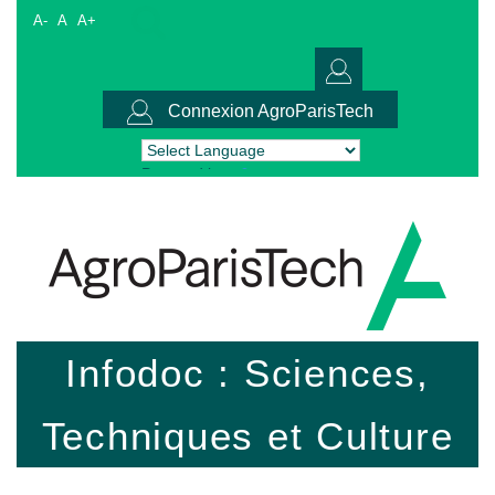
A-
A
A+
Connexion AgroParisTech
Powered by
Translate
Infodoc : Sciences,
Techniques et Culture