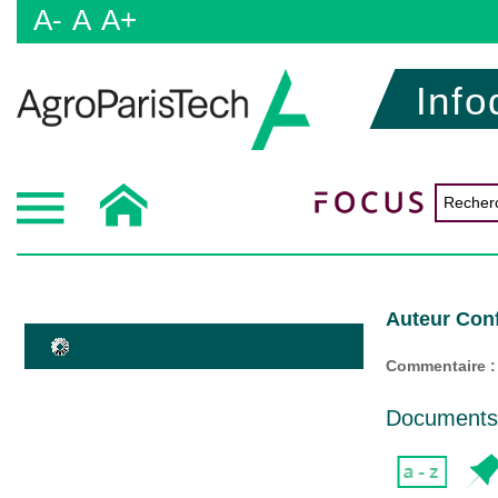
A-
A
A+
Info
Auteur Conf
Commentaire :
Documents d