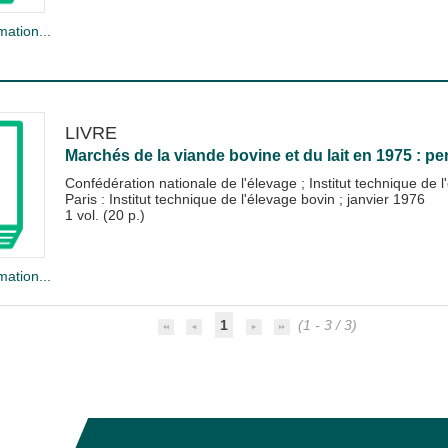
mation...
LIVRE
Marchés de la viande bovine et du lait en 1975 : p
Confédération nationale de l'élevage
;
Institut technique de 
Paris : Institut technique de l'élevage bovin
;
janvier 1976
1 vol. (20 p.)
mation...
1
(1 - 3 / 3)