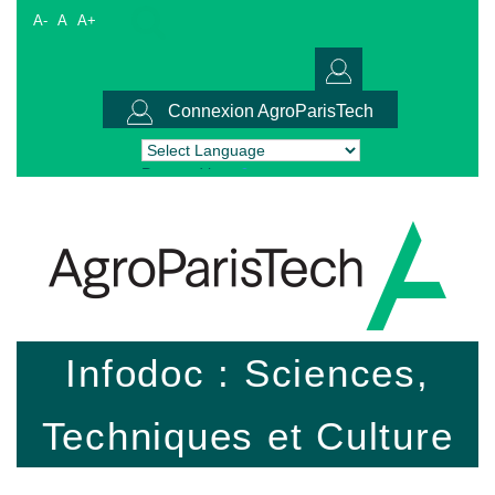
A-
A
A+
Connexion AgroParisTech
Powered by
Translate
Infodoc : Sciences,
Techniques et Culture