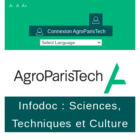
A-
A
A+
Connexion AgroParisTech
Powered by
Translate
Infodoc : Sciences,
Techniques et Culture