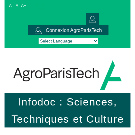
A-
A
A+
Connexion AgroParisTech
Powered by
Translate
Infodoc : Sciences,
Techniques et Culture