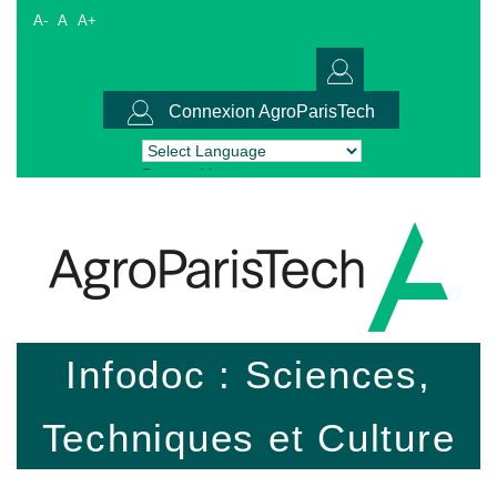
A-
A
A+
Connexion AgroParisTech
Powered by
Translate
Infodoc : Sciences,
Techniques et Culture